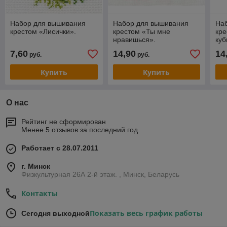
Набор для вышивания
Набор для вышивания
На
крестом «Лисички».
крестом «Ты мне
кре
нравишься».
куб
7,60
14,90
14
руб.
руб.
Купить
Купить
О нас
Рейтинг не сформирован
Менее 5 отзывов за последний год
Работает с 28.07.2011
г. Минск
Физкультурная 26А 2-й этаж. , Минск, Беларусь
Контакты
Показать весь график работы
Сегодня выходной