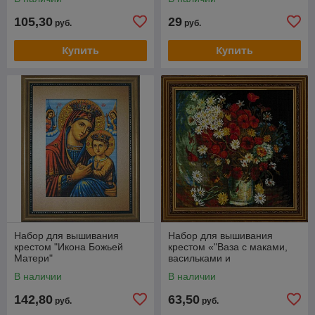
105,30
29
руб.
руб.
Купить
Купить
Набор для вышивания
Набор для вышивания
крестом "Икона Божьей
крестом «"Ваза с маками,
Матери"
васильками и
хризантемами" по мотивам
В наличии
В наличии
картины В. Ван Гога».
142,80
63,50
руб.
руб.