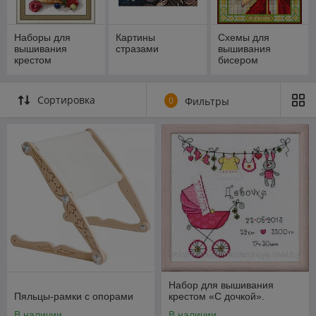
Наборы для
Картины
Схемы для
вышивания
стразами
вышивания
крестом
бисером
Сортировка
0
Фильтры
Набор для вышивания
Пяльцы-рамки с опорами
крестом «С дочкой».
В наличии
В наличии