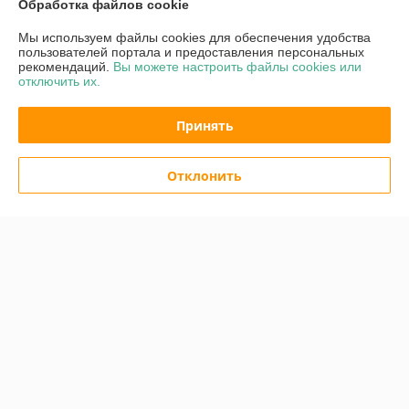
График работы
Обработка файлов cookie
Мы используем файлы cookies для обеспечения удобства
Полная версия сайта
пользователей портала и предоставления персональных
рекомендаций.
Вы можете настроить файлы cookies или
отключить их.
Политика обработки cookies
Принять
Сайт создан на платформе Deal.by
Отклонить
Информация для покупателя
Юридическое лицо:
ЧПТУП «Волшебная мастерская»
Физкультурная д. 26А пом. 6., Минск, 220028 Беларусь
Регистрационный номер ЕГР: 191664851
УНП: 191664851
Регистрационный орган: Минский горисполком