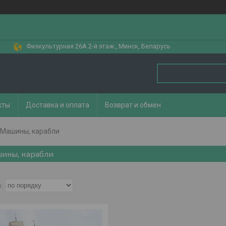
Физкультурная 26А 2-й этаж., Минск, Беларусь
кты
Доставка и оплата
Возврат и обмен
Машины, карабли
ины, карабли