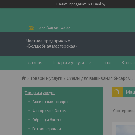
Начать продавать на Deal.by
+375 (44) 581-45-55
Частное предприятие
«Волшебная мастерская»
Главная
Товары и услуги
О нас
Конта
Товары и услуги
Схемы для вышивания бисером
Маш
Товары и услуги
Акционные товары
Фоторамки Оптом
Образцы багета
Готовые рамки