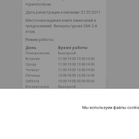
горисполком
Дата регистрации компании: 21.07.2011
Местонахождение книги замечаний и
предложений: Физкультурная 26А 2-й
этаж.
Режим работы:
День
Время работы
Понедельник
Выходной
Вторник
11:00-19:00
13:30-14:00
Среда
11:00-19:00
13:30-14:00
Четверг
11:00-19:00
13:30-14:00
Пятница
10:00-18:00
13:30-14:00
Суббота
10:00-14:00
00:00-00:00
Воскресенье
Выходной
Мы используем файлы cookie