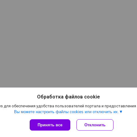
Обработка файлов cookie
s для обеспечения удобства пользователей портала и предоставления
Вы можете настроить файлы cookies или отключить их.
Принять все
Сайт создан на платформе Deal.by
Отклонить
Политика обработки файлов cookies
Частное предприятие «Волшебная мастерская» |
Пожаловаться на контент