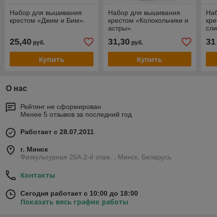
Набор для вышивания
Набор для вышивания
На
крестом «Джим и Бим».
крестом «Колокольчики и
кре
астры».
сли
25,40
31,30
31
руб.
руб.
Купить
Купить
О нас
Рейтинг не сформирован
Менее 5 отзывов за последний год
Работает с 28.07.2011
г. Минск
Физкультурная 26А 2-й этаж. , Минск, Беларусь
Контакты
Сегодня работает с 10:00 до 18:00
Показать весь график работы