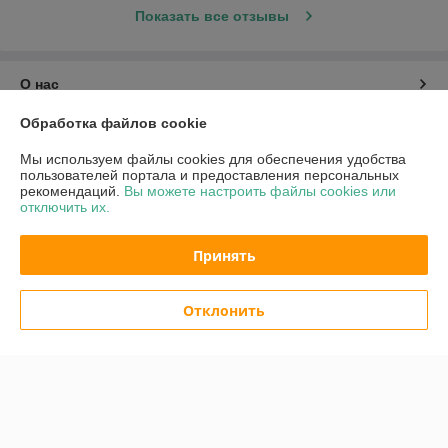
Показать все отзывы
О нас
Обработка файлов cookie
Контакты
Мы используем файлы cookies для обеспечения удобства
пользователей портала и предоставления персональных
Доставка и оплата
рекомендаций.
Вы можете настроить файлы cookies или
отключить их.
График работы
Принять
Полная версия сайта
Отклонить
Политика обработки cookies
Сайт создан на платформе Deal.by