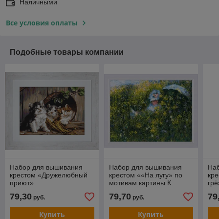
Наличными
Все условия оплаты
Подобные товары компании
Набор для вышивания
Набор для вышивания
На
крестом «Дружелюбный
крестом ««На лугу» по
кр
приют»
мотивам картины К.
грё
Моне».
79,30
79,70
79
руб.
руб.
Купить
Купить