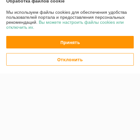
Обработка файлов cookie
Контакты
Мы используем файлы cookies для обеспечения удобства
пользователей портала и предоставления персональных
Доставка и оплата
рекомендаций.
Вы можете настроить файлы cookies или
отключить их.
График работы
Принять
Полная версия сайта
Отклонить
Политика обработки cookies
Сайт создан на платформе Deal.by
Информация для покупателя
Юридическое лицо:
ЧПТУП «Волшебная мастерская»
Физкультурная д. 26А пом. 6., Минск, 220028 Беларусь