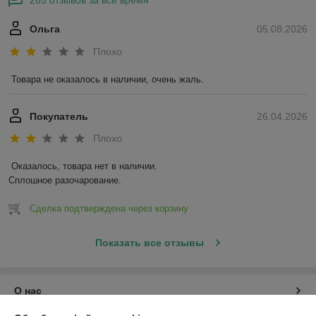
265 отзывов за всё время
Ольга
05.08.2026
Плохо
Товара не оказалось в наличии, очень жаль.
Покупатель
26.04.2026
Плохо
Оказалось, товара нет в наличии.

Сплошное разочарование.
Сделка подтверждена через корзину
Показать все отзывы
О нас