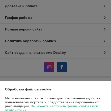
Доставка и оплата
График работы
Полная версия сайта
Политика обработки cookies
Сайт создан на платформе Deal.by
Информация для покупателя
Обработка файлов cookie
Юридическое лицо:
ЧПТУП «Волшебная мастерская»
Физкультурная д. 26А пом. 6., Минск, 220028 Беларусь
Мы используем файлы cookies для обеспечения удобства
пользователей портала и предоставления персональных
Регистрационный номер ЕГР: 191664851
рекомендаций.
Вы можете настроить файлы cookies или
отключить их.