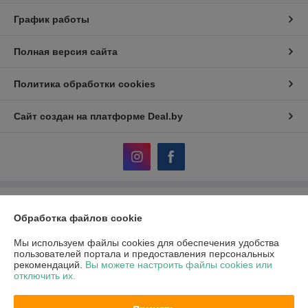
График работы
Полная версия сайта
Политика обработки cookies
Сайт создан на платформе Deal.by
Информация для покупателя
Обработка файлов cookie
Юридическое лицо:
ЧПТУП «Волшебная мастерская»
Физкультурная д. 26А пом. 6., Минск, 220028 Беларусь
Мы используем файлы cookies для обеспечения удобства
пользователей портала и предоставления персональных
Регистрационный номер ЕГР: 191664851
рекомендаций.
Вы можете настроить файлы cookies или
отключить их.
УНП: 191664851
Регистрационный орган: Минский горисполком