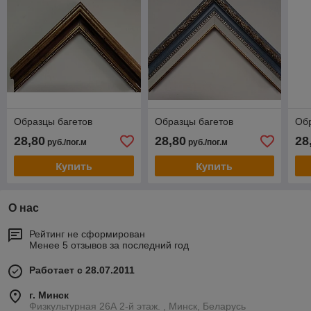
Образцы багетов
Образцы багетов
Обр
28,80
28,80
28
руб./пог.м
руб./пог.м
Купить
Купить
О нас
Рейтинг не сформирован
Менее 5 отзывов за последний год
Работает с 28.07.2011
г. Минск
Физкультурная 26А 2-й этаж. , Минск, Беларусь