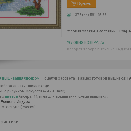
Купить
+375 (44) 581-45-55
Условия оплаты и доставки
Графи
возврат товара в течение 14 дней
я вышивания бисером
"Поцелуй рассвета". Размер готовой вышивки:
19
 набора для вышивки входит:
нь с рисунком, искусственный шелк;
тво
цветов
бисера: 11, игла для вышивания, схема вышивки.
р
Есенова Индира
.
лотое Руно (Россия)
еристики