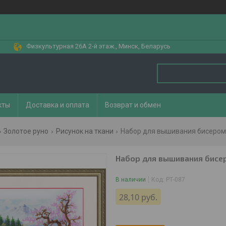
Физкультурная 26А 2-й этаж., Минск, Беларусь
кты
Доставка и оплата
Возврат и обмен
Золотое руно
Рисунок на ткани
Набор для вышивания бисером 
Набор для вышивания бисер
В наличии
Код:
РТ-087
28,10
руб.