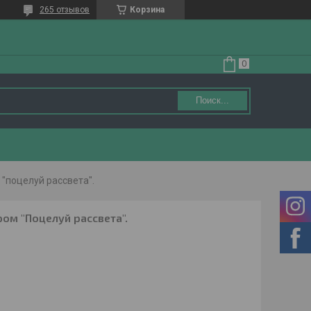
265 отзывов
Корзина
Поиск...
"поцелуй рассвета".
ом "Поцелуй рассвета".