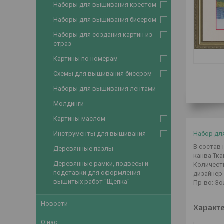
Наборы для вышивания крестом
Наборы для вышивания бисером
Наборы для создания картин из
страз
Картины по номерам
Схемы для вышивания бисером
Наборы для вышивания лентами
Молдинги
Картины маслом
Набор дл
Инструменты для вышивания
В состав
Деревянные пазлы
канва Тка
Деревянные рамки, подвесы и
Количес
подставки для оформления
дизайне
вышитых работ "Щепка"
Пр-во: Зо
Новости
Характ
О нас