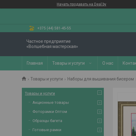
Начать продавать на Deal.by
+375 (44) 581-45-55
Частное предприятие
«Волшебная мастерская»
Главная
Товары и услуги
О нас
Конта
Товары и услуги
Наборы для вышивания бисером
Товары и услуги
Акционные товары
Фоторамки Оптом
Образцы багета
Готовые рамки