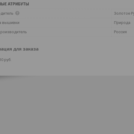
НЫЕ АТРИБУТЫ
одитель
Золотое Р
а вышивки
Природа
производитель
Россия
ация для заказа
10
руб.