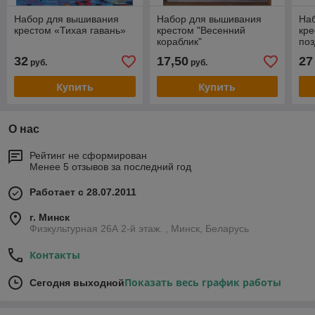
Набор для вышивания
Набор для вышивания
На
крестом «Тихая гавань»
крестом "Весенний
кр
кораблик"
поз
32
17,50
27
руб.
руб.
Купить
Купить
О нас
Рейтинг не сформирован
Менее 5 отзывов за последний год
Работает с 28.07.2011
г. Минск
Физкультурная 26А 2-й этаж. , Минск, Беларусь
Контакты
Показать весь график работы
Сегодня выходной