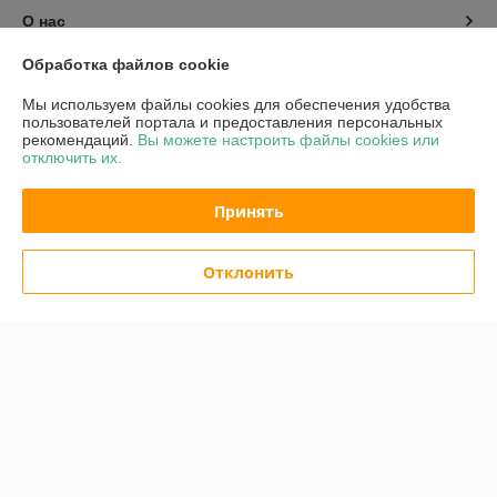
О нас
Обработка файлов cookie
Контакты
Мы используем файлы cookies для обеспечения удобства
пользователей портала и предоставления персональных
Доставка и оплата
рекомендаций.
Вы можете настроить файлы cookies или
отключить их.
График работы
Принять
Полная версия сайта
Отклонить
Политика обработки cookies
Сайт создан на платформе Deal.by
Информация для покупателя