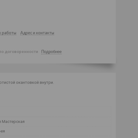
к работы
Адрес и контакты
по договоренности
Подробнее
лотистой окантовкой внутри.
 Мастерская
рея