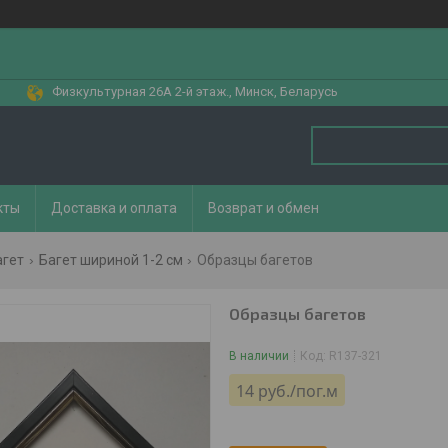
Физкультурная 26А 2-й этаж., Минск, Беларусь
кты
Доставка и оплата
Возврат и обмен
агет
Багет шириной 1-2 см
Образцы багетов
Образцы багетов
В наличии
Код:
R137-321
14
руб.
/пог.м