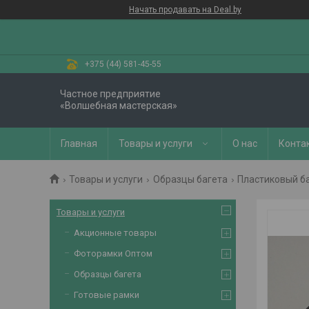
Начать продавать на Deal.by
+375 (44) 581-45-55
Частное предприятие
«Волшебная мастерская»
Главная
Товары и услуги
О нас
Конта
Товары и услуги
Образцы багета
Пластиковый б
Товары и услуги
Акционные товары
Фоторамки Оптом
Образцы багета
Готовые рамки