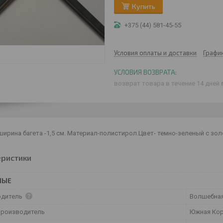
Купить
+375 (44) 581-45-55
Условия оплаты и доставки
Графи
возврат товара в течение 14 дней
ирина багета -1,5 см. Материал-полистирол.Цвет- темно-зеленый с зо
еристики
НЫЕ
одитель
Волшебная
производитель
Южная Ко