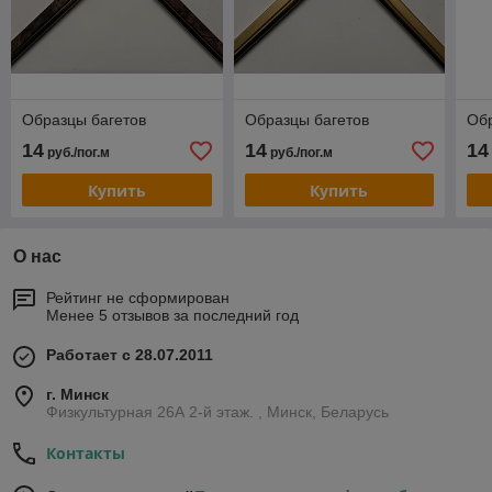
Образцы багетов
Образцы багетов
Обр
14
14
14
руб./пог.м
руб./пог.м
Купить
Купить
О нас
Рейтинг не сформирован
Менее 5 отзывов за последний год
Работает с 28.07.2011
г. Минск
Физкультурная 26А 2-й этаж. , Минск, Беларусь
Контакты