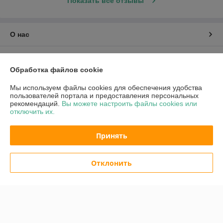
Показать все отзывы
О нас
Контакты
Обработка файлов cookie
Доставка и оплата
Мы используем файлы cookies для обеспечения удобства
пользователей портала и предоставления персональных
рекомендаций.
Вы можете настроить файлы cookies или
График работы
отключить их.
Полная версия сайта
Принять
Политика обработки cookies
Отклонить
Сайт создан на платформе Deal.by