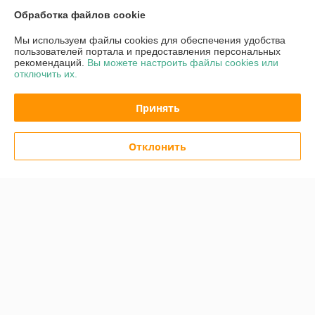
Обработка файлов cookie
Доставка и оплата
Мы используем файлы cookies для обеспечения удобства
пользователей портала и предоставления персональных
рекомендаций.
Вы можете настроить файлы cookies или
График работы
отключить их.
Полная версия сайта
Принять
Политика обработки cookies
Отклонить
Сайт создан на платформе Deal.by
Информация для покупателя
Юридическое лицо:
ЧПТУП «Волшебная мастерская»
Физкультурная д. 26А пом. 6., Минск, 220028 Беларусь
Регистрационный номер ЕГР: 191664851