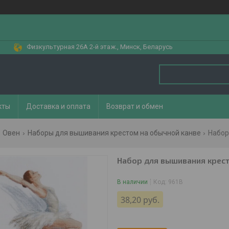
Физкультурная 26А 2-й этаж., Минск, Беларусь
кты
Доставка и оплата
Возврат и обмен
Овен
Наборы для вышивания крестом на обычной канве
Набор
Набор для вышивания крест
В наличии
Код:
961В
38,20
руб.