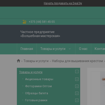
Начать продавать на Deal.by
+375 (44) 581-45-55
Частное предприятие
«Волшебная мастерская»
Главная
Товары и услуги
О нас
Конта
Товары и услуги
Наборы для вышивания крестом
Товары и услуги
Акционные товары
Фоторамки Оптом
Образцы багета
Готовые рамки