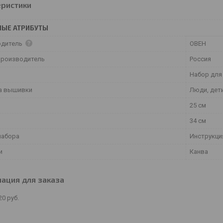
еристики
НЫЕ АТРИБУТЫ
одитель
ОВЕН
производитель
Россия
Набор для
а вышивки
Люди, дет
25 см
34 см
набора
Инструкция
и
Канва
ация для заказа
20
руб.