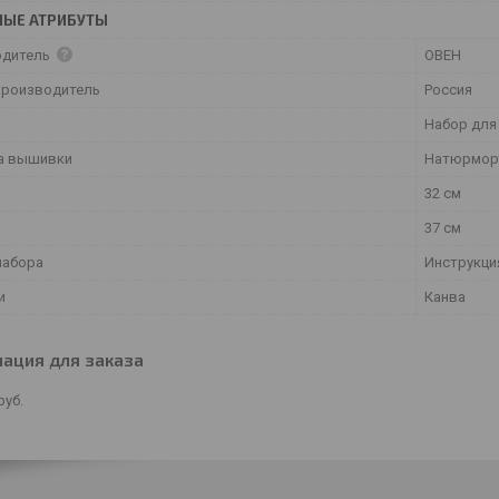
НЫЕ АТРИБУТЫ
одитель
ОВЕН
производитель
Россия
Набор для
а вышивки
Натюрмор
32 см
37 см
набора
Инструкция
и
Канва
ация для заказа
руб.