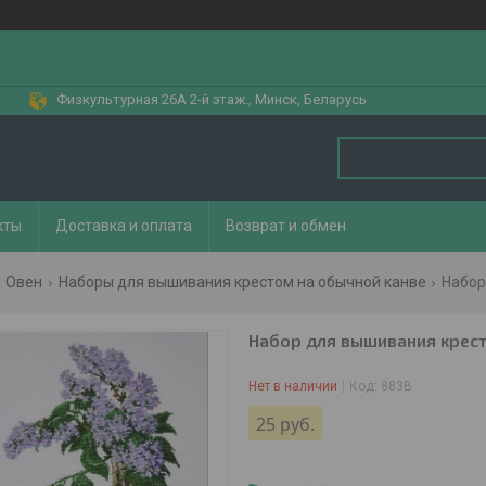
Физкультурная 26А 2-й этаж., Минск, Беларусь
кты
Доставка и оплата
Возврат и обмен
Овен
Наборы для вышивания крестом на обычной канве
Набор
Набор для вышивания крест
Нет в наличии
Код:
883В
25
руб.