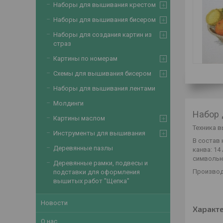
Наборы для вышивания крестом
Наборы для вышивания бисером
Наборы для создания картин из
страз
Картины по номерам
Схемы для вышивания бисером
Наборы для вышивания лентами
Молдинги
Набор 
Картины маслом
Техника в
Инструменты для вышивания
В состав 
Деревянные пазлы
канва: 14 
символьна
Деревянные рамки, подвесы и
Производ
подставки для оформления
вышитых работ "Щепка"
Новости
Характ
О нас