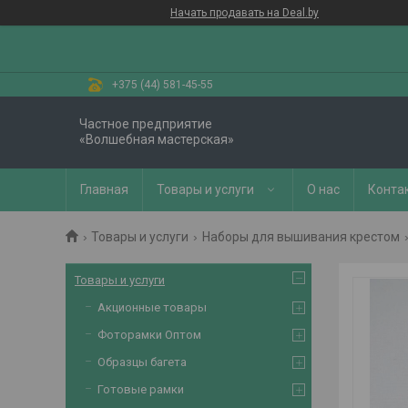
Начать продавать на Deal.by
+375 (44) 581-45-55
Частное предприятие
«Волшебная мастерская»
Главная
Товары и услуги
О нас
Конта
Товары и услуги
Наборы для вышивания крестом
Товары и услуги
Акционные товары
Фоторамки Оптом
Образцы багета
Готовые рамки