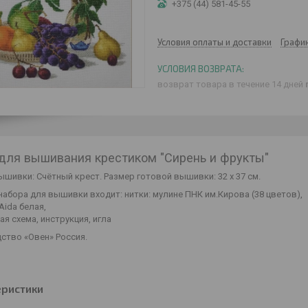
+375 (44) 581-45-55
Условия оплаты и доставки
Графи
возврат товара в течение 14 дней
для вышивания крестиком "Сирень и фрукты"
ышивки: Счётный крест. Размер готовой вышивки: 32 х 37 см.
набора для вышивки входит: нитки: мулине ПНК им.Кирова (38 цветов),
Aida белая,
я схема, инструкция, игла
ство «Овен» Россия.
еристики