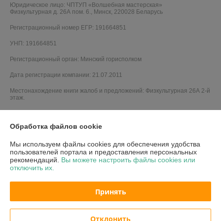
Юридическое лицо:
ЧПТУП «Волшебная мастерская»
Физкультурная д. 26А пом. 6., Минск, 220028 Беларусь
Регистрационный номер ЕГР: 191664851
УНП: 191664851
Регистрационный орган: Минский горисполком
Дата регистрации компании: 21.07.2011
Местонахождение книги жалоб и предложений: Физкультурная 26А 2-й
этаж.
Обработка файлов cookie
Мы используем файлы cookies для обеспечения удобства
пользователей портала и предоставления персональных
рекомендаций.
Вы можете настроить файлы cookies или
отключить их.
Принять
Отклонить