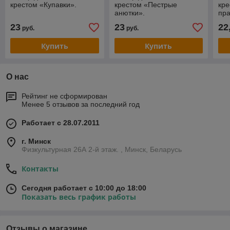
крестом «Купавки».
крестом «Пестрые
кр
анютки».
пра
23
23
22
руб.
руб.
Купить
Купить
О нас
Рейтинг не сформирован
Менее 5 отзывов за последний год
Работает с 28.07.2011
г. Минск
Физкультурная 26А 2-й этаж. , Минск, Беларусь
Контакты
Сегодня работает с 10:00 до 18:00
Показать весь график работы
Отзывы о магазине