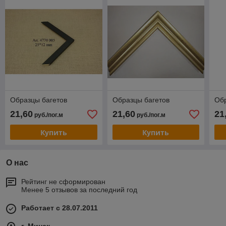
Образцы багетов
Образцы багетов
Обр
21,60
21,60
21
руб./пог.м
руб./пог.м
Купить
Купить
О нас
Рейтинг не сформирован
Менее 5 отзывов за последний год
Работает с 28.07.2011