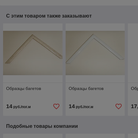
С этим товаром также заказывают
Образцы багетов
Образцы багетов
Обр
14
14
17
руб./пог.м
руб./пог.м
Подобные товары компании