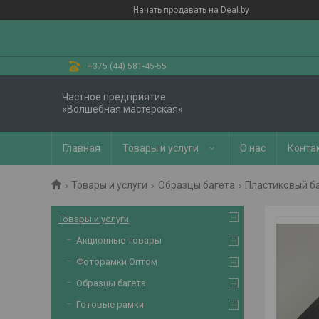
Начать продавать на Deal.by
+375 (44) 581-45-55
Частное предприятие
«Волшебная мастерская»
Главная
Товары и услуги
О нас
Конта
Товары и услуги
Образцы багета
Пластиковый б
Товары и услуги
Акционные товары
Фоторамки Оптом
Образцы багета
Готовые рамки