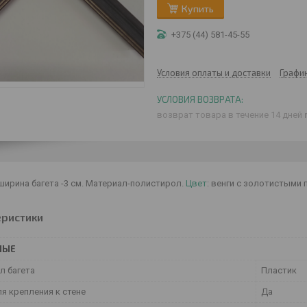
Купить
+375 (44) 581-45-55
Условия оплаты и доставки
Графи
возврат товара в течение 14 дней
ирина багета -3 см. Материал-полистирол.
Цвет
: венги с золотистыми 
еристики
НЫЕ
л багета
Пластик
я крепления к стене
Да