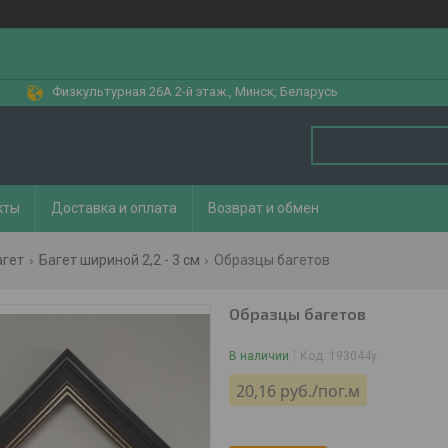
Физкультурная 26А 2-й этаж., Минск, Беларусь
кты
Доставка и оплата
Возврат и обмен
агет
Багет шириной 2,2 - 3 см
Образцы багетов
Образцы багетов
В наличии
Код:
193044у
20,16
руб.
/пог.м