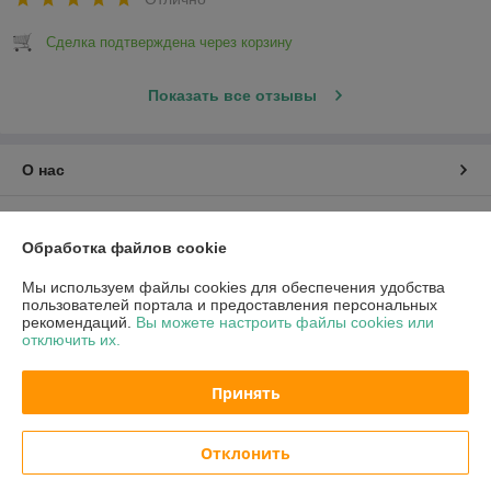
Сделка подтверждена через корзину
Показать все отзывы
О нас
Контакты
Обработка файлов cookie
Доставка и оплата
Мы используем файлы cookies для обеспечения удобства
пользователей портала и предоставления персональных
рекомендаций.
Вы можете настроить файлы cookies или
График работы
отключить их.
Полная версия сайта
Принять
Политика обработки cookies
Отклонить
Сайт создан на платформе Deal.by