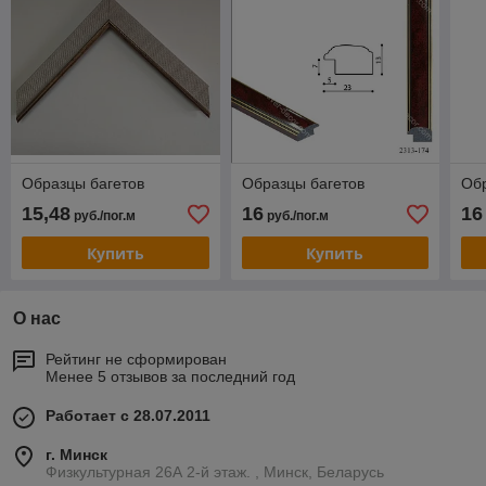
Образцы багетов
Образцы багетов
Обр
15,48
16
16
руб./пог.м
руб./пог.м
Купить
Купить
О нас
Рейтинг не сформирован
Менее 5 отзывов за последний год
Работает с 28.07.2011
г. Минск
Физкультурная 26А 2-й этаж. , Минск, Беларусь