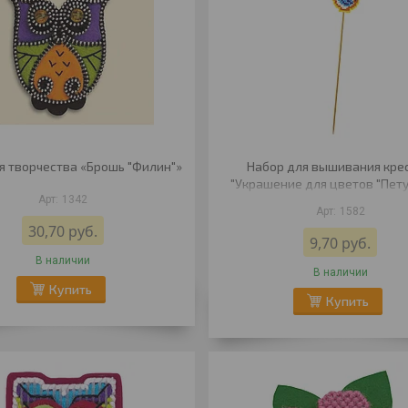
я творчества «Брошь "Филин"»
Набор для вышивания кре
"Украшение для цветов "Пет
1342
палочке""
1582
30,70
руб.
9,70
руб.
В наличии
В наличии
Купить
Купить