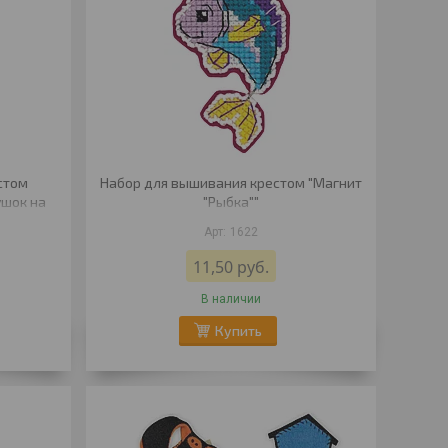
стом
Набор для вышивания крестом "Магнит
ушок на
"Рыбка""
1622
11,50
руб.
В наличии
Купить