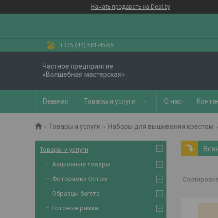
Начать продавать на Deal.by
+375 (44) 581-45-55
Частное предприятие
«Волшебная мастерская»
Главная
Товары и услуги
О нас
Конта
Товары и услуги
Наборы для вышивания крестом
Вся
Товары и услуги
Акционные товары
Фоторамки Оптом
Образцы багета
Готовые рамки