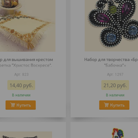
р для вышивания крестом
Набор для творчества «Б
етка "Христос Воскресе".
"Бабочка"»
823
1297
14,40
руб.
21,20
руб.
В наличии
В наличии
Купить
Купить