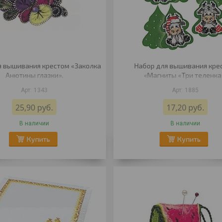
я вышивания крестом «Заколка
Набор для вышивания кре
Анютины глазки».
«Магниты «Три теленка
1343
1885
25,90
руб.
17,20
руб.
В наличии
В наличии
Купить
Купить