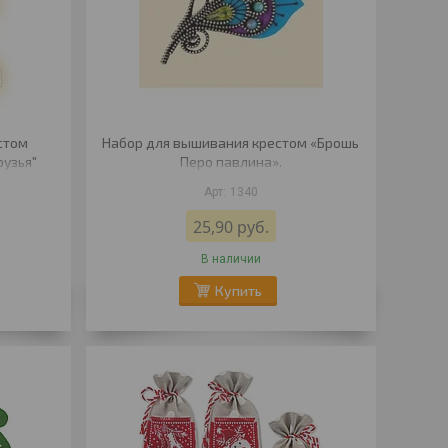
стом
Набор для вышивания крестом «Брошь
рузья"
Перо павлина».
1340
25,90
руб.
В наличии
Купить