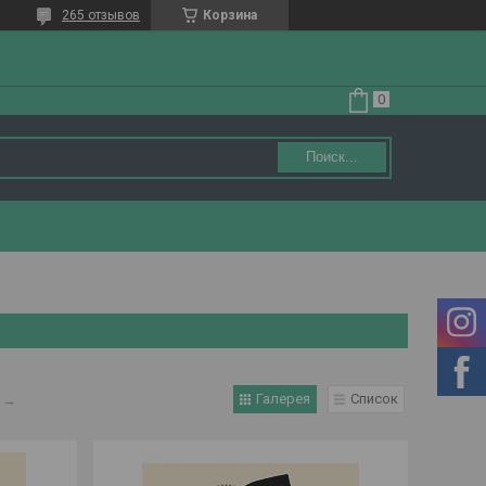
265 отзывов
Корзина
Поиск...
Галерея
Список
→