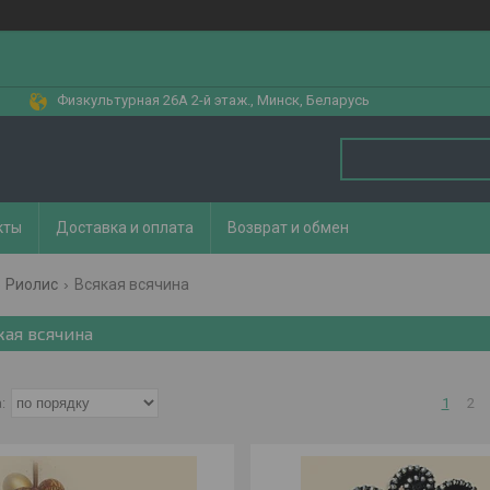
Физкультурная 26А 2-й этаж., Минск, Беларусь
кты
Доставка и оплата
Возврат и обмен
Риолис
Всякая всячина
кая всячина
1
2