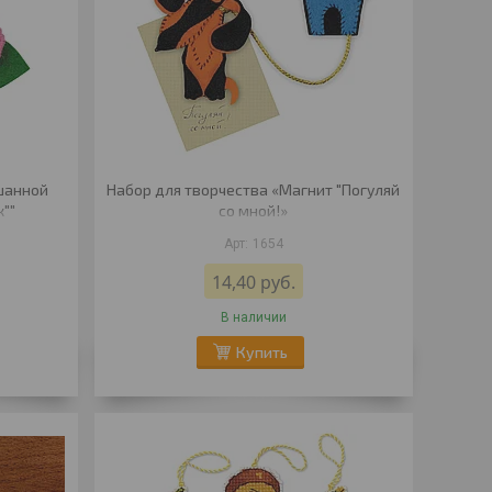
шанной
Набор для творчества «Магнит "Погуляй
""
со мной!»
1654
14,40
руб.
В наличии
Купить