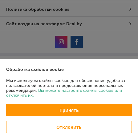
Политика обработки cookies
Сайт создан на платформе Deal.by
Информация для покупателя
Обработка файлов cookie
Юридическое лицо:
ЧПТУП «Волшебная мастерская»
Физкультурная д. 26А пом. 6., Минск, 220028 Беларусь
Мы используем файлы cookies для обеспечения удобства
пользователей портала и предоставления персональных
Регистрационный номер ЕГР: 191664851
рекомендаций.
Вы можете настроить файлы cookies или
отключить их.
УНП: 191664851
Регистрационный орган: Минский горисполком
Принять
Дата регистрации компании: 21.07.2011
Отклонить
Местонахождение книги жалоб и предложений: Физкультурная 26А 2-й
этаж.