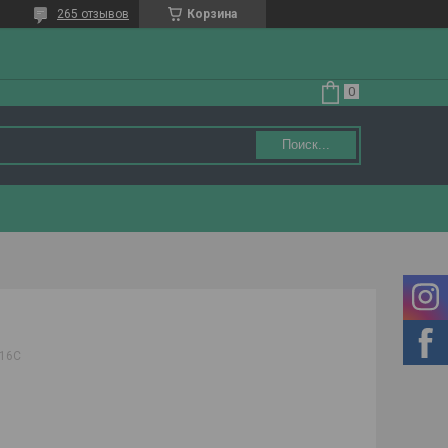
265 отзывов
Корзина
Поиск...
416С