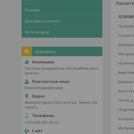
Характ
Отзывы
ОСНОВ
Доставка и оплата
Произв
Фотогалерея
Страна 
Функцио
Контакты
Материа
Наличие
Частное предприятие «Волшебная маст
Вместим
ерская»
Ширина 
Юлия Владимировна
Высота 
Петля дл
Физкультурная 26А 2-й этаж., Минск, Бе
ларусь
Подста
Количе
+375 (44) 581-45-55
Материа