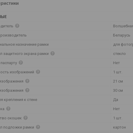
еристики
НЫЕ
одитель
Волшебная
производитель
Беларусь
нальное назначение рамки
для фотог
л защитного экрана рамки
стекло
 паспарту
Нет
ость изображений
1 шт.
изображения
21 см
изображения
30 см
я крепления к стене
Да
вка
Нет
ство окошек
1 шт.
л подложки рамки
картон