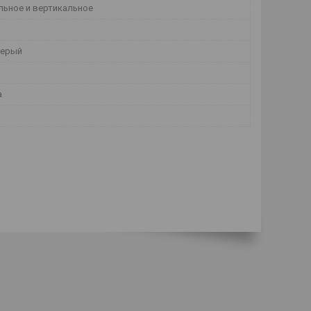
льное и вертикальное
серый
а