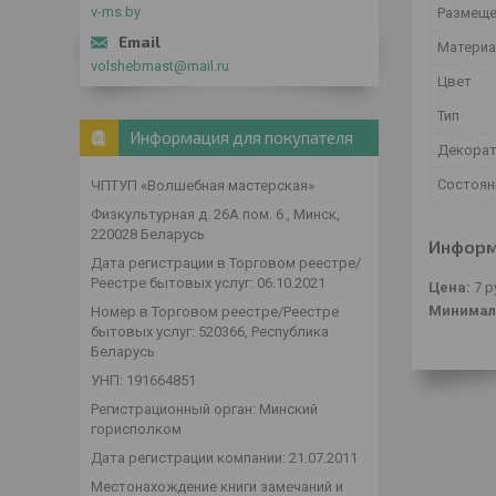
v-ms.by
Размеще
Материа
volshebmast@mail.ru
Цвет
Тип
Информация для покупателя
Декорат
Состоян
ЧПТУП «Волшебная мастерская»
Физкультурная д. 26А пом. 6., Минск,
220028 Беларусь
Информ
Дата регистрации в Торговом реестре/
Реестре бытовых услуг: 06.10.2021
Цена:
7
р
Минимал
Номер в Торговом реестре/Реестре
бытовых услуг: 520366, Республика
Беларусь
УНП: 191664851
Регистрационный орган: Минский
горисполком
Дата регистрации компании: 21.07.2011
Местонахождение книги замечаний и